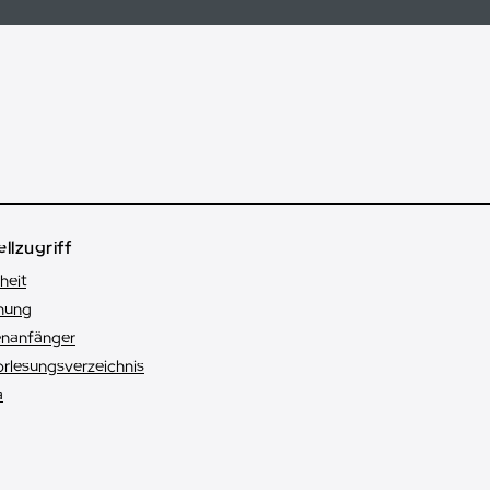
llzugriff
heit
hung
enanfänger
orlesungsverzeichnis
a