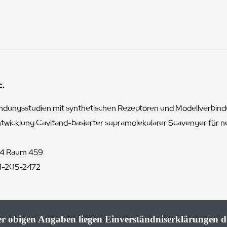
c.
ndungsstudien mit synthetischen Rezeptoren und Modellverbind
twicklung Cavitand-basierter supramolekularer Scavenger für 
4 Raum 459
1-205-2472
der obigen Angaben liegen Einverständniserklärungen d