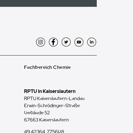
Instagram
Facebook
Twitter
YouTube
LinkedIn
Fachbereich Chemie
RPTU in Kaiserslautern
RPTU Kaiserslautern-Landau
Erwin-Schrödinger-Straße
Gebäude 52
67663 Kaiserslautern
49.42364, 7.75608